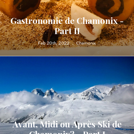
Gastronomie de Chamonix -
Part II
Feb 20th, 2022
Chamonix
•
Avant, Midi ou Après Ski de